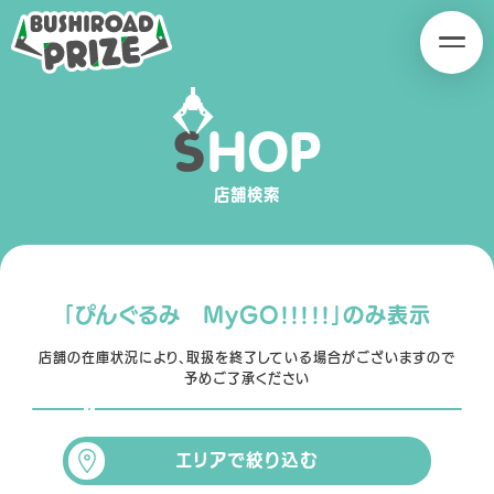
B
B
U
U
S
S
H
H
S
H
O
P
I
I
SERIES
R
R
O
O
店舗検索
A
A
D
D
P
P
R
R
「ぴんぐるみ MyGO!!!!!」のみ表示
I
I
Z
Z
店舗の在庫状況により、取扱を終了している場合がございますので
予めご了承ください
E
E
PRODUCT
エリアで絞り込む