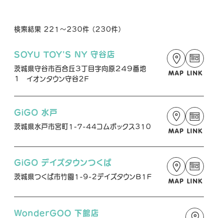
NEWS
検索結果 221～230件 （230件）
SHOP
SOYU TOY'S NY 守谷店
茨城県守谷市百合丘３丁目字向原２４９番地
MAP
LINK
１ イオンタウン守谷2F
GiGO 水戸
O
FFICIAL SNS
茨城県水戸市宮町1-7-44コムボックス310
MAP
LINK
O
O
O
GiGO デイズタウンつくば
F
F
F
茨城県つくば市竹園1-9-2デイズタウンB1F
F
F
F
MAP
LINK
I
I
I
C
C
C
WonderGOO 下館店
I
I
I