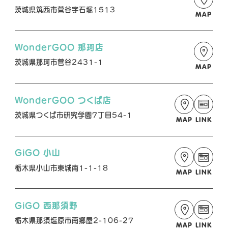
A
A
A
茨城県筑西市菅谷字石堀1513
MAP
L
L
L
X
T
Y
i
o
WonderGOO 那珂店
k
u
茨城県那珂市菅谷2431-1
MAP
T
T
o
u
k
b
WonderGOO つくば店
e
茨城県つくば市研究学園7丁目54-1
MAP
LINK
GiGO 小山
栃木県小山市東城南1-1-18
MAP
LINK
GiGO 西那須野
栃木県那須塩原市南郷屋2-106-27
MAP
LINK