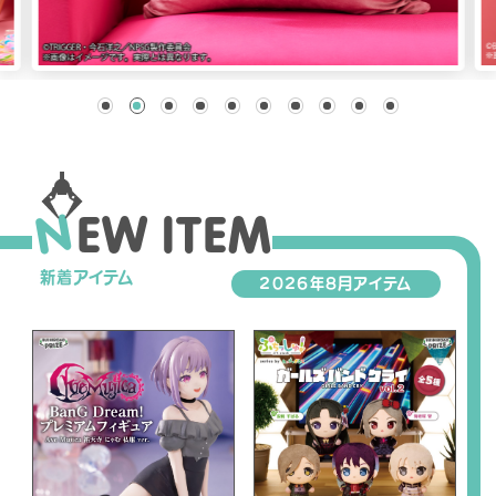
NEWS
SHOP
N
E
W
I
T
E
M
O
FFICIAL SNS
新着アイテム
2026年8月アイテム
O
O
O
F
F
F
F
F
F
I
I
I
C
C
C
I
I
I