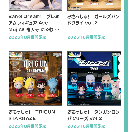
A
A
A
L
L
L
BanG Dream! プレミ
ぷちっしゅ！ ガールズバン
X
T
Y
アムフィギュア Ave
ドクライ vol.2
i
o
Mujica 祐天寺 にゃむ 私
k
u
服 ver.
2026年8月展開予定
2026年8月展開予定
T
T
o
u
k
b
e
ぷちっしゅ！ TRIGUN
ぷちっしゅ！ ダンガンロン
STARGAZE
パシリーズ vol.2
2026年8月展開予定
2026年8月展開予定