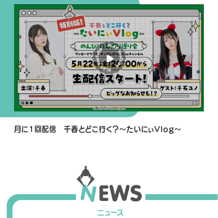
P
L
A
Y
M
O
V
I
E
月に1回配信 千春とどこ行く？～たいにぃVlog～
N
E
W
S
ニュース