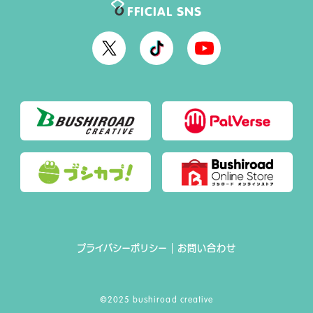
FFICIAL SNS
O
O
O
F
F
F
F
F
F
I
I
I
C
C
C
I
I
I
A
A
A
L
L
L
X
T
Y
i
o
k
u
プライバシーポリシー
お問い合わせ
T
T
o
u
k
b
©2025 bushiroad creative
e