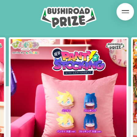
B
B
U
U
S
S
H
H
I
I
SERIES
R
R
O
O
A
A
D
D
P
P
R
R
I
I
Z
Z
E
E
PRODUCT