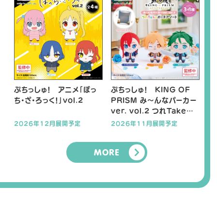
ぷちっしゅ！ アニメ「ぼっ
ぷちっしゅ！ KING OF
ち・ざ・ろっく！」vol.2
PRISM み～んなパーカー
ver. vol.2 つれTakeポ
ーチアソート
2026年12月展開予定
2026年11月展開予定
MORE