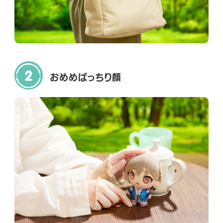
A
A
A
L
L
L
X
T
Y
i
o
k
u
T
T
おめめぱっちり顔
o
u
k
b
e