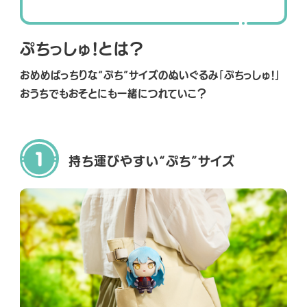
NEWS
ぷちっしゅ！とは？
SHOP
おめめぱっちりな“ぷち”サイズのぬいぐるみ「ぷちっしゅ！」
おうちでもおそとにも一緒につれていこ？
持ち運びやすい
“ぷち”サイズ
O
FFICIAL SNS
O
O
O
F
F
F
F
F
F
I
I
I
C
C
C
I
I
I