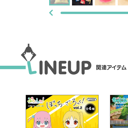
L
I
N
E
U
P
関連アイテム