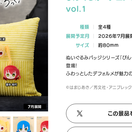
vol.1
種類
全4種
展開予定月
2026年7月展
サイズ
約80mm
ぬいぐるみバッジシリーズ「ぴんぐ
登場！
ふわっとしたデフォルメが魅力
©はまじあき／芳文社・アニプレック
この景品