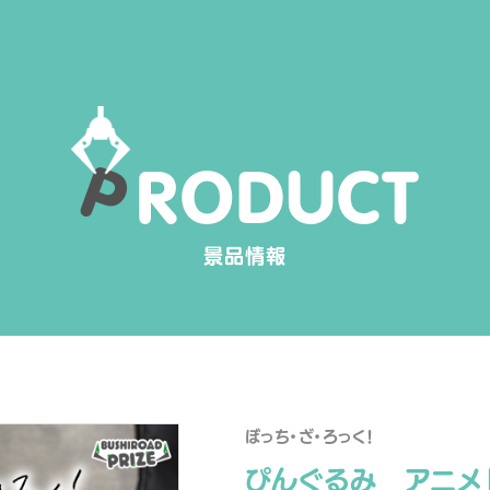
P
R
O
D
U
C
T
景品情報
ぼっち・ざ・ろっく！
ぴんぐるみ アニメ「