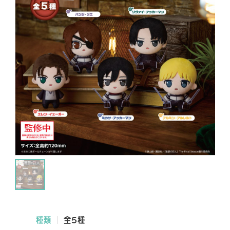
NEWS
SHOP
O
FFICIAL SNS
O
O
O
F
F
F
F
F
F
I
I
I
C
C
C
種類
全5種
I
I
I