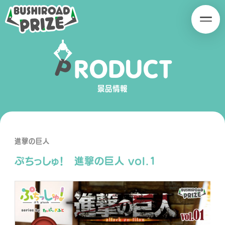
B
B
U
U
S
S
H
H
P
R
O
D
U
C
T
I
I
SERIES
R
R
O
O
景品情報
A
A
D
D
P
P
R
R
進撃の巨人
I
I
ぷちっしゅ！ 進撃の巨人 vol.1
Z
Z
E
E
PRODUCT