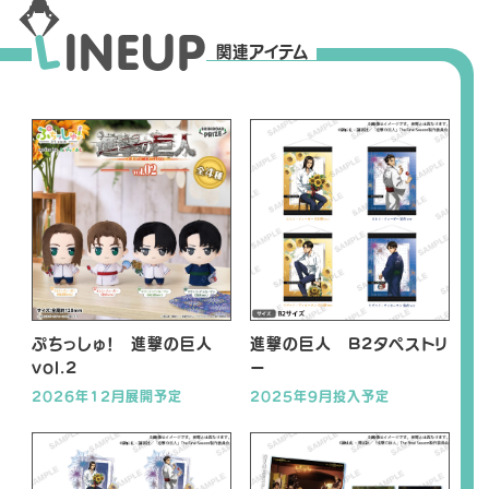
L
I
N
E
U
P
関連アイテム
ぷちっしゅ！ 進撃の巨人
進撃の巨人 B2タペストリ
vol.2
ー
2026年12月展開予定
2025年9月投入予定