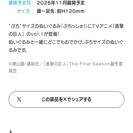
展開予定月
2026年11月展開予定
A
A
A
サイズ
頭～足先：約H120mm
L
L
L
X
T
Y
“ぷち”サイズのぬいぐるみ「ぷちっしゅ！」にTVアニメ『進撃
i
o
の巨人』 のvol.1が登場！
k
u
ぬいぐるみと一緒にどこでもおでかけ。ぷちサイズのぬいぐ
T
T
o
u
るみです。
k
b
©諫山創・講談社／「進撃の巨人」The Final Season製作委
e
員会
この景品をXでシェアする