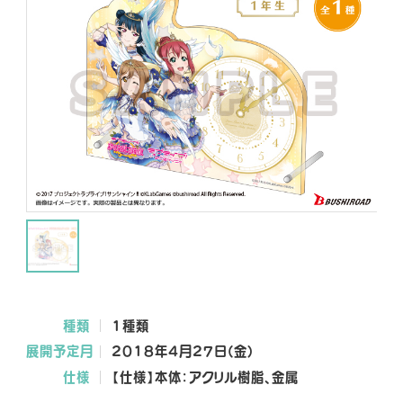
NEWS
SHOP
O
FFICIAL SNS
O
O
O
F
F
F
種類
1種類
F
F
F
I
I
I
展開予定月
2018年4月27日(金)
C
C
C
仕様
【仕様】本体：アクリル樹脂、金属
I
I
I