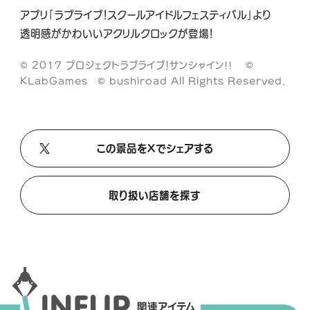
A
A
A
アプリ「ラブライブ！スクールアイドルフェスティバル」より
L
L
L
透明感がかわいいアクリルクロックが登場！
X
T
Y
i
o
© 2017 プロジェクトラブライブ！サンシャイン!! ©
k
u
KLabGames © bushiroad All Rights Reserved.
T
T
o
u
k
b
この景品をXでシェアする
e
取り扱い店舗を探す
L
I
N
E
U
P
関連アイテム