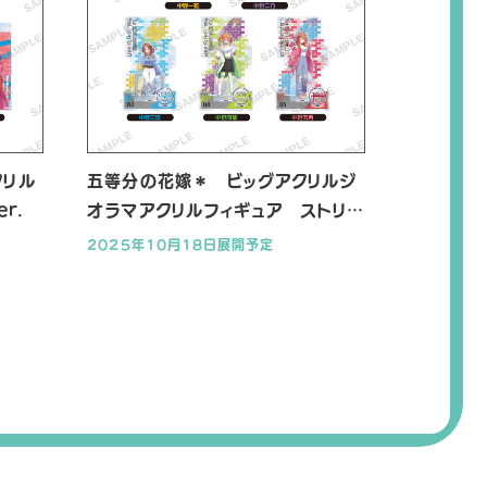
クリル
五等分の花嫁＊ ビッグアクリルジ
r.
オラマアクリルフィギュア ストリー
トパーカー ver.
2025年10月18日展開予定