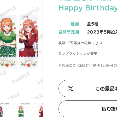
Happy Birthda
種類
全5種
展開予定月
2023年5月投
映画 「五等分の花嫁 」より
ロングクッション
が登場！
©春場ねぎ・講談社／映画「五等分
この景品
取り扱