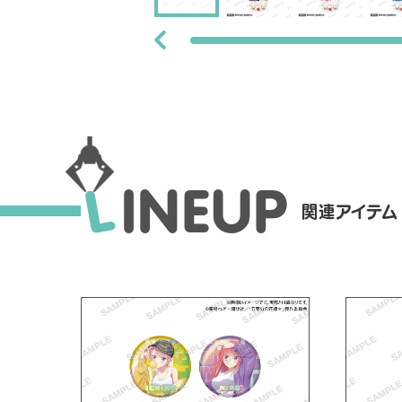
L
I
N
E
U
P
関連アイテム