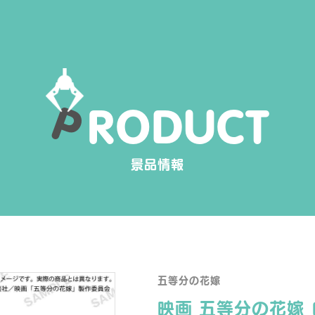
P
R
O
D
U
C
T
景品情報
五等分の花嫁
映画 五等分の花嫁 