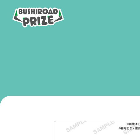
B
U
S
H
I
R
O
A
D
P
R
I
Z
E