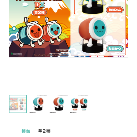
NEWS
SHOP
O
FFICIAL SNS
O
O
O
F
F
F
F
F
F
I
I
I
C
C
C
種類
全2種
I
I
I