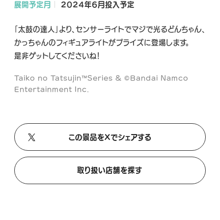
展開予定月
2024年6月投入予定
A
A
A
L
L
L
「太鼓の達人」より、センサーライトでマジで光るどんちゃん、
X
T
Y
かっちゃんのフィギュアライトがプライズに登場します。
i
o
是非ゲットしてくださいね！
k
u
T
T
Taiko no Tatsujin™Series & ©Bandai Namco
o
u
Entertainment Inc.
k
b
e
この景品をXでシェアする
取り扱い店舗を探す