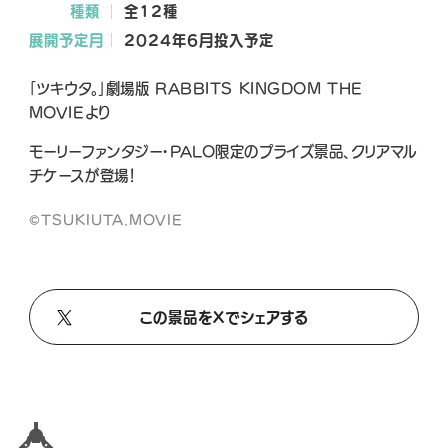
種類
全12種
A
A
A
展開予定月
2024年6月投入予定
L
L
L
X
T
Y
「ツキウタ。」劇場版 RABBITS KINGDOM THE
i
o
MOVIEより
k
u
T
T
モーリーファンタジー・PALO限定のプライズ景品、クリアマル
o
u
チケースが登場！
k
b
e
©TSUKIUTA.MOVIE
この景品をXでシェアする