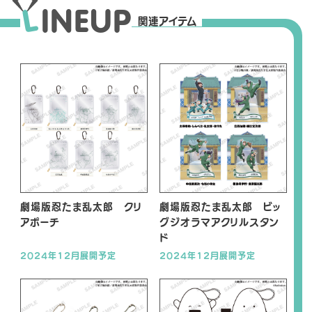
L
I
N
E
U
P
関連アイテム
劇場版忍たま乱太郎 クリ
劇場版忍たま乱太郎 ビッ
アポーチ
グジオラマアクリルスタン
ド
2024年12月展開予定
2024年12月展開予定