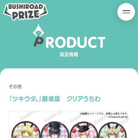
B
B
U
U
S
S
H
H
P
R
O
D
U
C
T
I
I
SERIES
R
R
O
O
景品情報
A
A
D
D
P
P
R
R
その他
I
I
「ツキウタ。」劇場版 クリアうちわ
Z
Z
E
E
PRODUCT