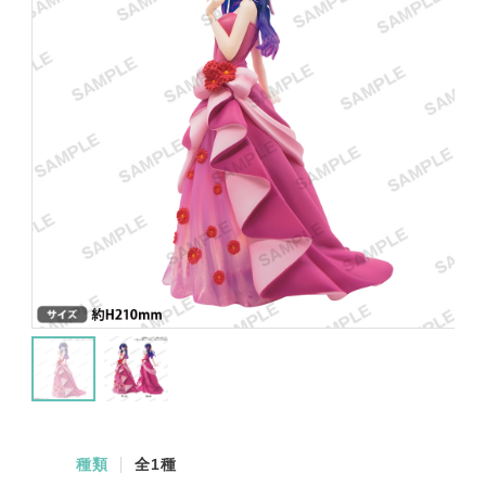
NEWS
SHOP
O
FFICIAL SNS
O
O
O
F
F
F
F
F
F
I
I
I
C
C
C
種類
全1種
I
I
I