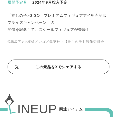
展開予定月
2024年9月投入予定
A
A
A
L
L
L
「推しの子×GiGO プレミアムフィギュアアイ発売記念
X
T
Y
プライズキャンペーン」の
i
o
開催を記念して、スケールフィギュアが登場！
k
u
T
T
©赤坂アカ×横槍メンゴ／集英社・【推しの子】製作委員会
o
u
k
b
e
この景品をXでシェアする
L
I
N
E
U
P
関連アイテム