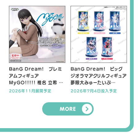
BanG Dream! プレミ
BanG Dream! ビッグ
アムフィギュア
ジオラマアクリルフィギュア
MyGO!!!!! 椎名 立希 制
夢限大みゅーたいぷ
服 ver.
NEOAKIBA CULTURE
2026年11月展開予定
2026年7月4日投入予定
ver.
MORE