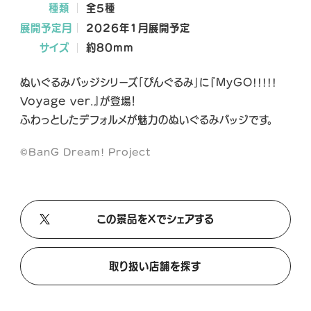
種類
全5種
A
A
A
展開予定月
2026年1月展開予定
L
L
L
X
T
Y
サイズ
約80mm
i
o
k
u
ぬいぐるみバッジシリーズ「ぴんぐるみ」に『MyGO!!!!!
T
T
Voyage ver.』が登場！
o
u
ふわっとしたデフォルメが魅力のぬいぐるみバッジです。
k
b
e
©BanG Dream! Project
この景品をXでシェアする
取り扱い店舗を探す