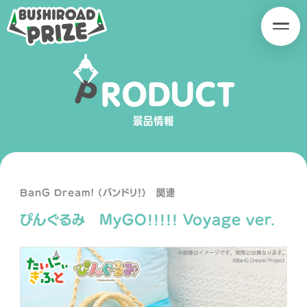
B
B
U
U
S
S
H
H
P
R
O
D
U
C
T
I
I
SERIES
R
R
O
O
景品情報
A
A
D
D
P
P
R
R
BanG Dream! (バンドリ！) 関連
I
I
ぴんぐるみ MyGO!!!!! Voyage ver.
Z
Z
E
E
PRODUCT