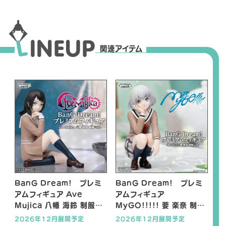
L
I
N
E
U
P
関連アイテム
BanG Dream! プレミ
BanG Dream! プレミ
アムフィギュア Ave
アムフィギュア
Mujica 八幡 海鈴 制服
MyGO!!!!! 要 楽奈 制服
ver.
ver.
2026年12月展開予定
2026年12月展開予定