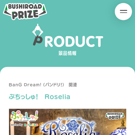
B
B
U
U
S
S
H
H
P
R
O
D
U
C
T
I
I
SERIES
R
R
O
O
景品情報
A
A
D
D
P
P
R
R
BanG Dream! (バンドリ！) 関連
I
I
ぷちっしゅ！ Roselia
Z
Z
E
E
PRODUCT