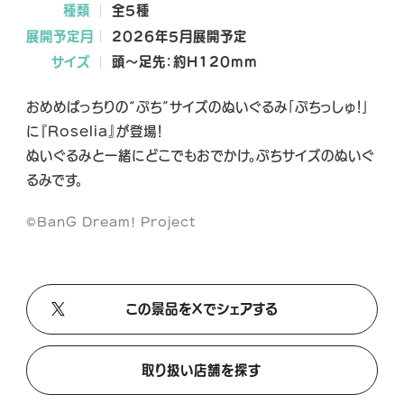
種類
全5種
A
A
A
展開予定月
2026年5月展開予定
L
L
L
X
T
Y
サイズ
頭～足先：約H120mm
i
o
k
u
おめめぱっちりの“ぷち”サイズのぬいぐるみ「ぷちっしゅ！」
T
T
に『Roselia』が登場！
o
u
ぬいぐるみと一緒にどこでもおでかけ。ぷちサイズのぬいぐ
k
b
るみです。
e
©BanG Dream! Project
この景品をXでシェアする
取り扱い店舗を探す