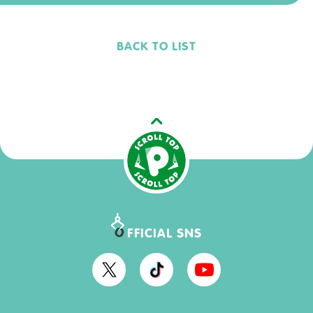
BACK TO LIST
O
FFICIAL SNS
O
O
O
F
F
F