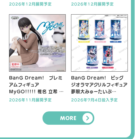
ver.
ver.
2026年12月展開予定
2026年12月展開予定
BanG Dream! プレミ
BanG Dream! ビッグ
アムフィギュア
ジオラマアクリルフィギュア
MyGO!!!!! 椎名 立希 制
夢限大みゅーたいぷ
服 ver.
NEOAKIBA CULTURE
2026年11月展開予定
2026年7月4日投入予定
ver.
MORE