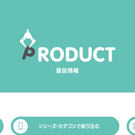
P
R
O
D
U
C
T
景品情報
シリーズ・カテゴリで絞り込む