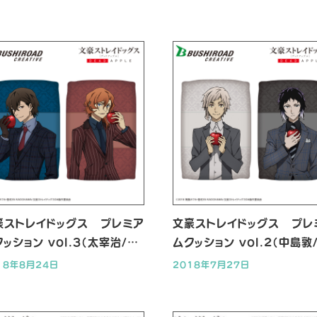
豪ストレイドッグス プレミア
文豪ストレイドッグス プレ
ッション vol.3（太宰治/中
ムクッション vol.2（中島敦
中也）
川龍之介）
18年8月24日
2018年7月27日