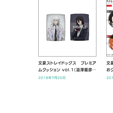
文豪ストレイドッグス プレミア
文
ムクッション vol.1（澁澤龍彦/
おク
フョードル・D）
2018年7月20日
20