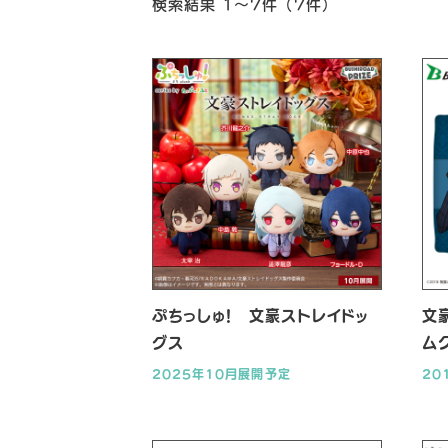
検索結果 1～7件 （7件）
ぷちっしゅ！ 文豪ストレイドッ
文
グス
ムク
原
2025年10月展開予定
20