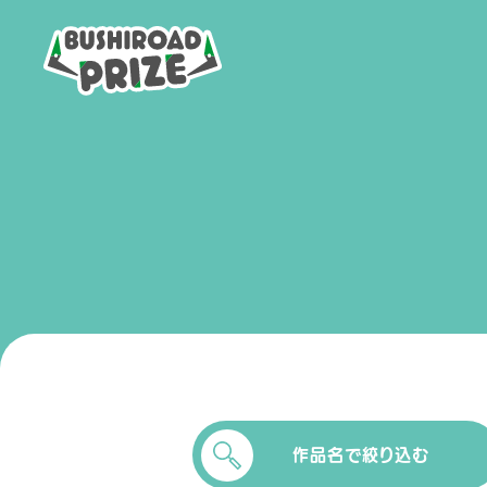
B
U
S
H
I
R
O
A
D
P
R
I
Z
E
作品名で絞り込む