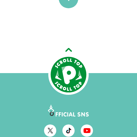
O
FFICIAL SNS
O
O
O