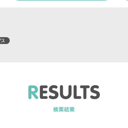
グス
R
E
S
U
L
T
S
検索結果