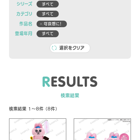
シリーズ
すべて
NEWS
カテゴリ
すべて
作品名
可哀想に！
SHOP
登場年月
すべて
選択をクリア
O
R
E
S
U
L
T
S
FFICIAL SNS
検索結果
O
O
O
F
F
F
検索結果 1～8件 （8件）
F
F
F
I
I
I
C
C
C
I
I
I