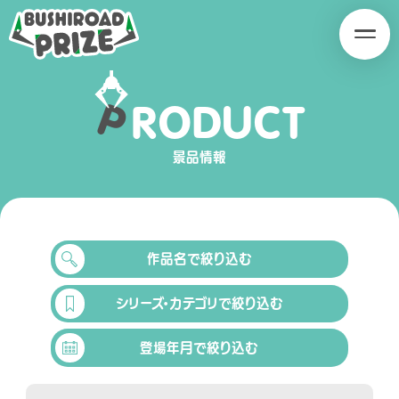
B
B
U
U
S
S
H
H
P
R
O
D
U
C
T
I
I
SERIES
R
R
O
O
景品情報
A
A
D
D
P
P
R
R
作品名で絞り込む
I
I
Z
Z
シリーズ・カテゴリで絞り込む
E
E
PRODUCT
登場年月で絞り込む