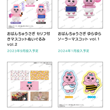
A
A
A
L
L
L
X
T
Y
i
o
k
u
おぱんちゅうさぎ セリフ付
おぱんちゅうさぎ ゆらゆら
T
T
きマスコットぬいぐるみ
ソーラーマスコット vol.1
o
u
vol.2
k
b
2023年9月投入予定
2024年1月投入予定
e