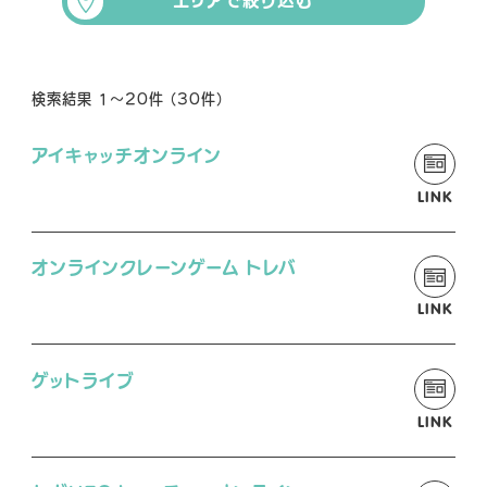
エリアで絞り込む
NEWS
検索結果 1～20件 （30件）
SHOP
アイキャッチオンライン
LINK
O
オンラインクレーンゲーム トレバ
FFICIAL SNS
LINK
O
O
O
F
F
F
ゲットライブ
F
F
F
LINK
I
I
I
C
C
C
I
I
I