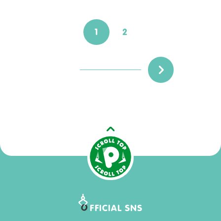
1
2
O
FFICIAL SNS