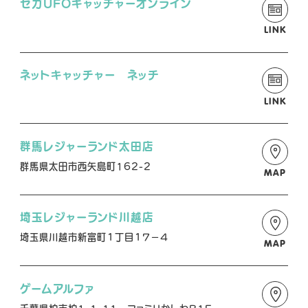
セガUFOキャッチャーオンライン
A
A
A
L
L
L
LINK
X
T
Y
i
o
ネットキャッチャー ネッチ
k
u
T
T
LINK
o
u
k
b
群馬レジャーランド太田店
e
群馬県太田市西矢島町162-2
MAP
埼玉レジャーランド川越店
埼玉県川越市新富町１丁目１７−４
MAP
ゲームアルファ