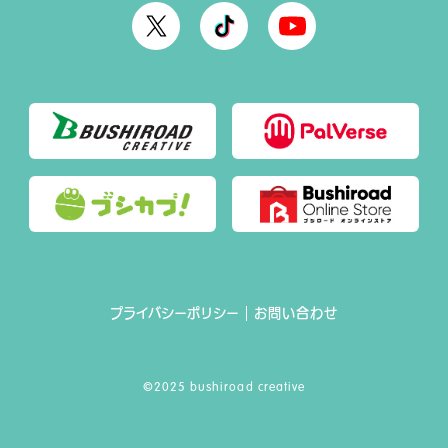
O
O
O
F
F
F
F
F
F
I
I
I
C
C
C
I
I
I
A
A
A
L
L
L
X
T
Y
i
o
k
u
プライバシーポリシー
お問い合わせ
T
T
o
u
k
b
©2025 bushiroad creative
e