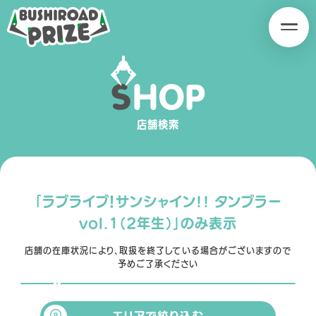
B
B
U
U
S
S
H
H
S
H
O
P
I
I
SERIES
R
R
O
O
店舗検索
A
A
D
D
P
P
R
R
「ラブライブ！サンシャイン!! タンブラー
I
I
vol.1（2年生）」のみ表示
Z
Z
E
E
店舗の在庫状況により、取扱を終了している場合がございますので
PRODUCT
予めご了承ください