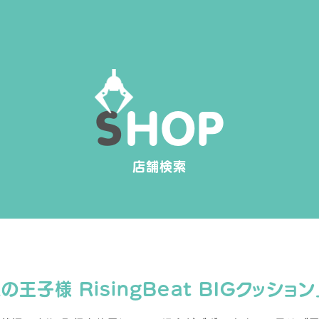
S
H
O
P
店舗検索
の王子様 RisingBeat BIGクッショ