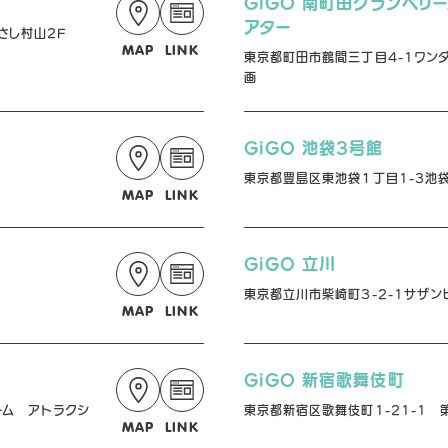
GiGO 南町田グランベリ
アター
さし村山2F
MAP
LINK
東京都町田市鶴間三丁目4-1ワンダ
画
GiGO 池袋3号館
ル
東京都豊島区東池袋１丁目1-3池
MAP
LINK
GiGO 立川
東京都立川市柴崎町3-2-1サザンビ
MAP
LINK
GiGO 新宿歌舞伎町
ーム アトラクシ
東京都新宿区歌舞伎町1-21-1 
MAP
LINK