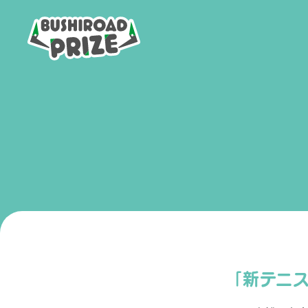
B
U
S
H
I
R
O
A
D
P
R
I
Z
E
「新テニス