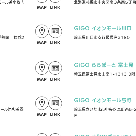
モール苫小牧内
北海道札幌市中央区南３条西５丁目１
MAP
LINK
GiGO イオンモール川口
伊勢崎 セガス
埼玉県川口市安行領根岸3180
MAP
LINK
GiGO ららぽーと 富士見
埼玉県富士見市山室1-1313 3階
MAP
LINK
GiGO イオンモール与野
モール浦和美園
埼玉県さいたま市中央区本町西5-2
MAP
LINK
Ｆ