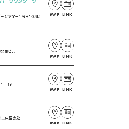
ーパークワンダーシ
MAP
LINK
ーシアター1階H103区
袋北辰ビル
MAP
LINK
ル 1F
MAP
LINK
第二東亜会館
MAP
LINK