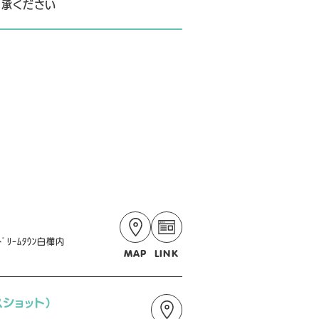
了承ください
ﾘｰﾑﾀｳﾝ白樺内
MAP
LINK
スショット)