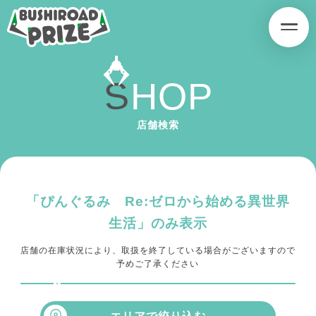
B
B
U
U
S
S
H
H
S
H
O
P
I
I
R
R
SERIES
O
O
店舗検索
A
A
D
D
P
P
R
R
「ぴんぐるみ Re:ゼロから始める異世界
I
I
生活」のみ表示
Z
Z
E
E
店舗の在庫状況により、取扱を終了している場合がございますので
予めご了承ください
PRODUCT