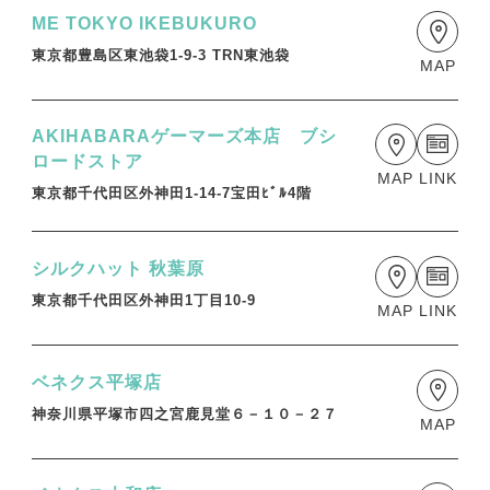
A
A
A
ME TOKYO IKEBUKURO
L
L
L
東京都豊島区東池袋1-9-3 TRN東池袋
MAP
X
T
Y
i
o
k
u
AKIHABARAゲーマーズ本店 ブシ
T
T
ロードストア
MAP
LINK
o
u
東京都千代田区外神田1-14-7宝田ﾋﾞﾙ4階
k
b
e
シルクハット 秋葉原
東京都千代田区外神田1丁目10-9
MAP
LINK
ベネクス平塚店
神奈川県平塚市四之宮鹿見堂６－１０－２７
MAP